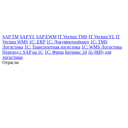
SAP TM
SAP YL
SAP EWM
IT Vectura TMS
IT Vectura YL
IT
Vectura WMS
1C: ERP
1C: Документооборот
1C: TMS
Логистика
1C: Транспортная логистика
1C: WMS Логистика
Переход с SAP на 1С
1C: Фреш
Битрикс 24
Ai (ИИ) для
логистики
Отрасли