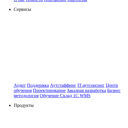
Сервисы
Аудит
Поддержка
Аутстаффинг
IT-аутсорсинг
Центр
обучения
Проектирование
Заказная разработка
Бизнес
методология
Обучение Склад 1С WMS
Продукты