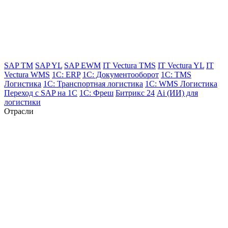
SAP TM
SAP YL
SAP EWM
IT Vectura TMS
IT Vectura YL
IT
Vectura WMS
1C: ERP
1C: Документооборот
1C: TMS
Логистика
1C: Транспортная логистика
1C: WMS Логистика
Переход с SAP на 1С
1C: Фреш
Битрикс 24
Ai (ИИ) для
логистики
Отрасли