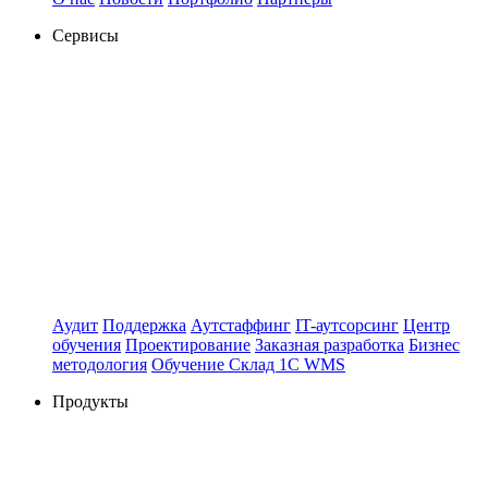
Сервисы
Аудит
Поддержка
Аутстаффинг
IT-аутсорсинг
Центр
обучения
Проектирование
Заказная разработка
Бизнес
методология
Обучение Склад 1С WMS
Продукты